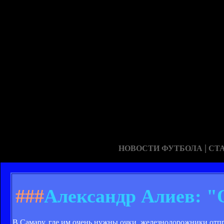
|
НОВОСТИ ФУТБОЛА
СТ
###
Александр Алиев: "
В Самару, где им очень нужны очки, железнодорожники отпр