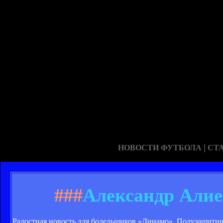
|
НОВОСТИ ФУТБОЛА
СТ
###
Александр Алие
Радостная новость для болельщиков «Динамо». Полузащитни