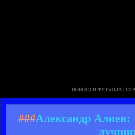
|
НОВОСТИ ФУТБОЛА
СТ
###
Александр Алиев: "
луч­ши