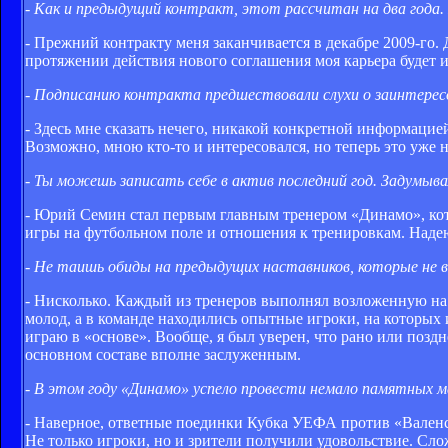
- Как и предыдущий контракт, этот рассчитан на два года.
- Прежний контракту ме­ня заканчивается в декабре 2009-го.
протяжении действия нового соглашения моя карьера будет ид
- Подписанию контрак­та предшествовали слухи о заинтересов
- Здесь мне сказать нечего, никакой конкретной информа­цие
Возможно, мною кто-то и интересовался, но теперь это уже 
- Ты можешь записать себе в актив последний год. Задумыва
- Юрий Семин стал первым главным тренером «Динамо», которы
игры на футбольном по­ле и отношения к тренировкам. Наде
- Не таишь обиды на предыдущих наставников, которые не в
- Нисколько. Каждый из тренеров выполнял возложен­ную на н
молод, а в команде на­ходились опытные игроки, на которых 
играю в «основе». Во­обще, я был уверен, что рано или поздн
основном составе вполне заслуженным.
- В этом году «Динамо» успело провести немало па­мятных м
- Наверное, ответные по­единки Кубка УЕФА против «Валенси
Не только игроки, но и зрители получили удовольствие. Сло