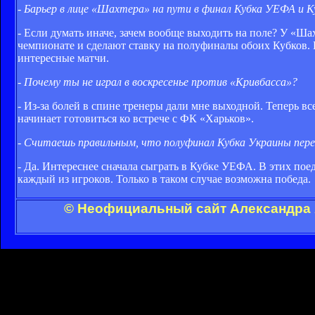
- Барьер в лице «Шахте­ра» на пути в финал Кубка УЕФА и 
- Если думать иначе, зачем вообще выходить на поле? У «Ша
чемпионате и сдела­ют ставку на полуфиналы обо­их Кубков.
интересные матчи.
- Почему ты не играл в воскресенье против «Кривбасса»?
- Из-за болей в спине тре­неры дали мне выходной. Те­перь в
начинает готовиться ко встрече с ФК «Харьков».
- Считаешь правиль­ным, что полуфинал Кубка Украины пере
- Да. Интереснее сначала сыграть в Кубке УЕФА. В этих пое
каждый из игроков. Только в та­ком случае возможна победа.
© Неофициальный сайт Александра А