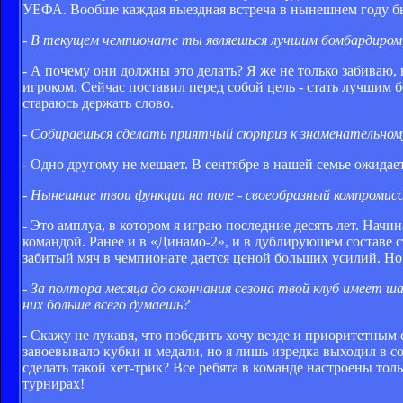
УЕФА. Вообще каждая выездная встреча в нынешнем году бы
- В текущем чемпионате ты являешься лучшим бом­бардиром
- А почему они должны это делать? Я же не только заби­ваю,
игроком. Сейчас поставил пе­ред собой цель - стать луч­шим
стараюсь держать слово.
- Собираешься сделать приятный сюрприз к зна­менательному
- Одно другому не мешает. В сентябре в нашей семье ожи­дает
- Нынешние твои функции на поле - своеобразный компромисс
- Это амплуа, в котором я играю последние десять лет. Нач
командой. Ранее и в «Динамо-2», и в дублирующем соста­ве 
забитый мяч в чемпи­онате дается ценой больших усилий. Но 
- За полтора месяца до окончания сезона твой клуб имеет ш
них больше всего думаешь?
- Скажу не лукавя, что по­бедить хочу везде и приори­тетным
завоевыва­ло кубки и медали, но я лишь изредка выходил в с
сде­лать такой хет-трик? Все ребя­та в команде настроены тол
турнирах!