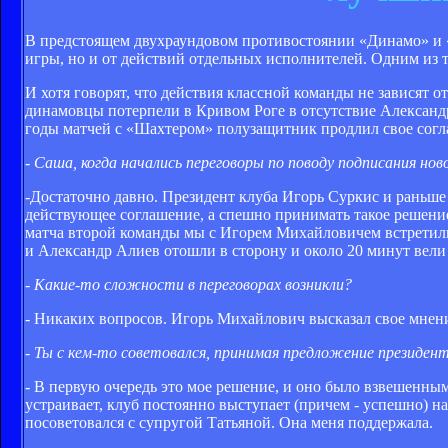
В предстоящем двухраундовом противостоя­нии «Динамо» и 
игры, но и от действий отдельных исполнителей. Одним из 
И хотя говорят, что действия классной коман­ды не зависят о
дина­мовцы потерпели в Кривом Роге в отсутствие Александр
годы матчей с «Шах­тером» полузащитник про­длил свое согл
- Саша, когда нача­лись переговоры по пово­ду подписания но
-Достаточно давно. Пре­зидент клуба Игорь Суркис и раньше 
действующее соглаше­ние, а спешно принимать такое решение
матча вто­рой команды мы с Игорем Михайловичем встретили
и Александр Алиев отошли в сторону и около 20 минут вели 
- Какие-то сложности в переговорах возникли?
- Никаких вопросов. Игорь Михайлович высказал свое мнен
- Ты с кем-то совето­вался, принимая предло­жение президен
- В первую очередь это мое решение, и оно было взвешенным
устраивает, клуб постоянно выступает (причем - успешно) на
посоветовал­ся с супругой Татьяной. Она меня поддержала.