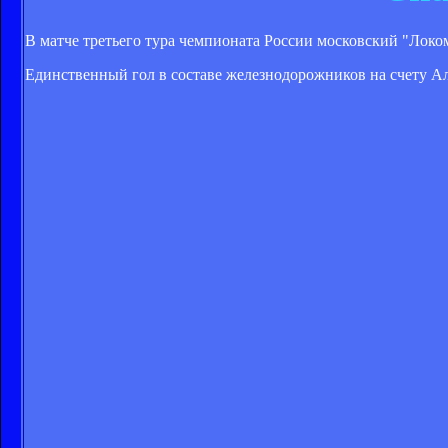
В матче третьего тура чемпионата России московский "Локом
Единственный гол в составе железнодорожников на счету Але