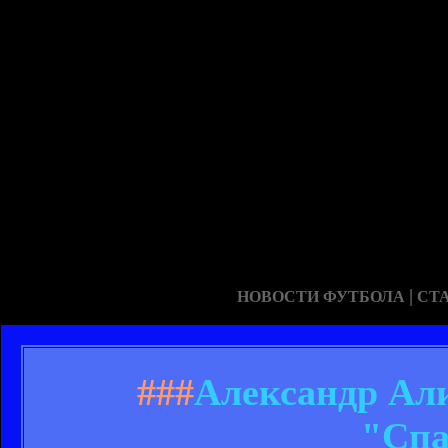
|
НОВОСТИ ФУТБОЛА
СТ
###
Александр Али
"Спа