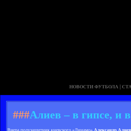
|
НОВОСТИ ФУТБОЛА
СТ
###
Алиев – в гипсе, и 
Вчера полузащитник киевского «Динамо»
Александр Алие