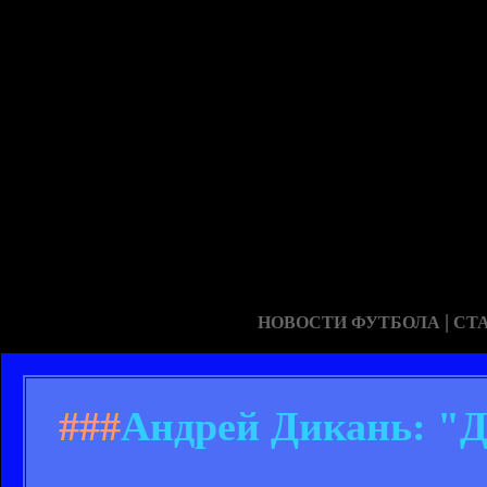
|
НОВОСТИ ФУТБОЛА
СТ
###
Андрей Дикань: "Д