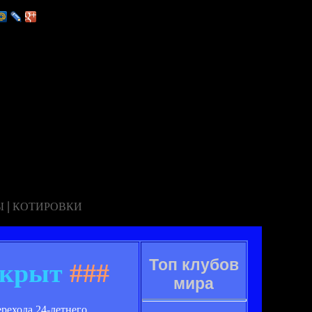
|
Ы
КОТИРОВКИ
Топ клубов
акрыт
###
мира
рехода 24-летнего