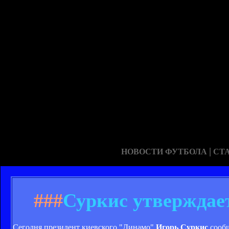
|
НОВОСТИ ФУТБОЛА
СТ
###
Суркис утверждает
Сегодня президент киевского "Динамо"
Игорь Суркис
сообщ