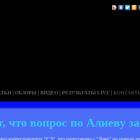
|
|
|
|
АТЬИ
ОБЗОРЫ
ВИДЕО
РЕЗУЛЬТАТЫ LIVE
КОНТАКТ
, что вопрос по Алиеву з
ил корреспонденту "СЭ", что переговоры с "Локо" по поводу пе