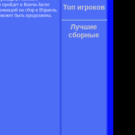
 пройдет в Конча-Заспе
Топ игроков
командой на сбор в Израиль.
 может быть продолжена.
Лучшие
сборные