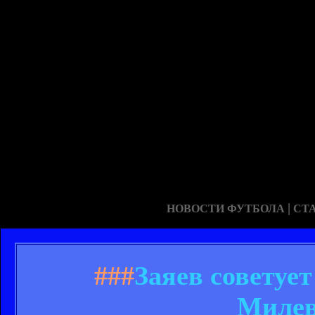
|
НОВОСТИ ФУТБОЛА
СТ
###
Заяев советуе
Милев