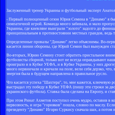
Заслуженный тренер Украины и футбольный эксперт Анатоли
- Первый полноценный сезон Юрия Семина в "Динамо" я бы 
симпатичной игрой. Команда много забивала, и мало пропус
Украины, где киевляне выиграли "золото" задолго до финиша
принципиальным в противостоянии местных грандов, ведь ту
Определенные провалы "Динамо" легко объяснимы. Во-первы
касается линии обороны, где Юрий Семин был вынужден став
Во-вторых, Юрию Семину стоит обратить пристальное внима
футболисты сборной, только вот не всегда оправдывают наш
проиграло и в Кубке УЕФА, и в Кубке Украины, у них дрогн
много нервничали и кричали на поле, вели себя дерзко, что,
энергия была в будущем направлена в правильное русло.
Что касается успеха "Шахтера", то, мне кажется, ключевую 
выстрадал эту победу в Кубке УЕФА (пишу эти строки за дво
украинского футбола). Ставка была сделана на Европу, и ста
При этом Ринат Ахметов поступил очень мудро, оставив в к
нервозность, и игра "горняков" пошла, словно по маслу. Есл
президенту "Динамо" Игорю Суркису сначала шах, а потом и